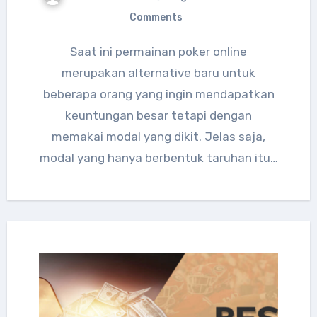
Comments
Saat ini permainan poker online
merupakan alternative baru untuk
beberapa orang yang ingin mendapatkan
keuntungan besar tetapi dengan
memakai modal yang dikit. Jelas saja,
modal yang hanya berbentuk taruhan itu…