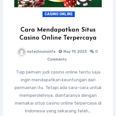
CASINO ONLINE
Cara Mendapatkan Situs
Casino Online Terpercaya
notechnonolife
May 19, 2023
0
Comments
Tiap pemain judi casino online tentu saja
ingin mendapatkan keuntungan dari
permainan itu. Tetapi ada cara-cara untuk
memperolehnya, diantaranya dengan
memakai situs casino online terpercaya di
Indonesia yang sekarang telah…