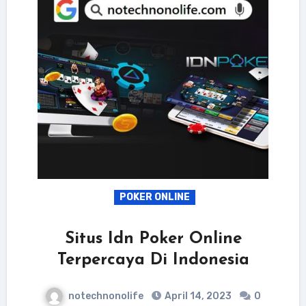
POKER ONLINE
Situs Idn Poker Online
Terpercaya Di Indonesia
notechnonolife
April 14, 2023
0