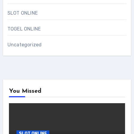
SLOT ONLINE
TOGEL ONLINE
Uncategorized
You Missed
SLOT ONLINE