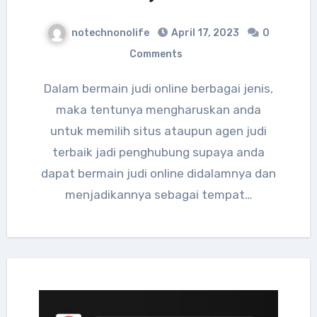
notechnonolife
April 17, 2023
0
Comments
Dalam bermain judi online berbagai jenis,
maka tentunya mengharuskan anda
untuk memilih situs ataupun agen judi
terbaik jadi penghubung supaya anda
dapat bermain judi online didalamnya dan
menjadikannya sebagai tempat…