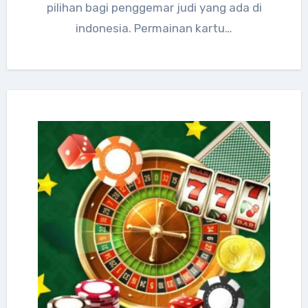
pilihan bagi penggemar judi yang ada di
indonesia. Permainan kartu…