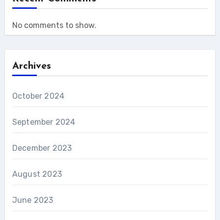
No comments to show.
Archives
October 2024
September 2024
December 2023
August 2023
June 2023