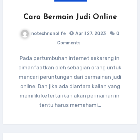
Cara Bermain Judi Online
notechnonolife
April 27, 2023
0
Comments
Pada pertumbuhan internet sekarang ini
dimanfaatkan oleh sebagian orang untuk
mencari peruntungan dari permainan judi
online. Dan jika ada diantara kalian yang
memiliki ketertarikan akan permainan ini
tentu harus memahami…