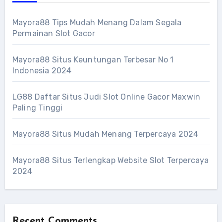
Mayora88 Tips Mudah Menang Dalam Segala
Permainan Slot Gacor
Mayora88 Situs Keuntungan Terbesar No 1
Indonesia 2024
LG88 Daftar Situs Judi Slot Online Gacor Maxwin
Paling Tinggi
Mayora88 Situs Mudah Menang Terpercaya 2024
Mayora88 Situs Terlengkap Website Slot Terpercaya
2024
Recent Comments