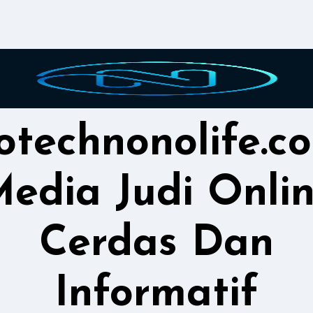
technonolife.c
edia Judi Onli
Cerdas Dan
Informatif