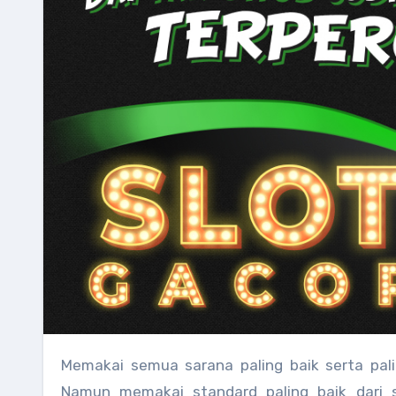
Memakai semua sarana paling baik serta paling optimal umumnya seringkali memberikan hasil paling baik.
Namun memakai standard paling baik dari 