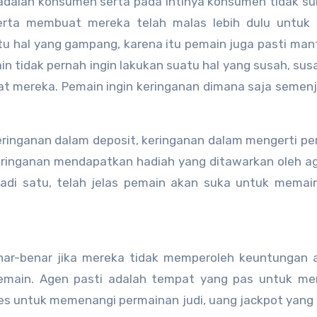
adalah konsumen serta pada intinya konsumen tidak s
erta membuat mereka telah malas lebih dulu untuk 
atu hal yang gampang, karena itu pemain juga pasti ma
n tidak pernah ingin lakukan suatu hal yang susah, sus
t mereka. Pemain ingin keringanan dimana saja semen
eringanan dalam deposit, keringanan dalam mengerti p
eringanan mendapatkan hadiah yang ditawarkan oleh ag
adi satu, telah jelas pemain akan suka untuk memai
enar-benar jika mereka tidak memperoleh keuntungan 
h pemain. Agen pasti adalah tempat yang pas untuk m
es untuk memenangi permainan judi, uang jackpot yang