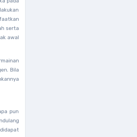
uka pada
lakukan
nfaatkan
ah serta
jak awal
ermainan
en. Bila
nkannya
apa pun
endulang
 didapat