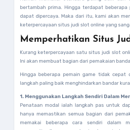
bertambah prima. Hingga terdapat beberapa p
dapat dipercaya. Maka dari itu, kami akan m
keterpercayaan situs judi slot online yang sanga
Memperhatikan Situs Jud
Kurang keterpercayaan satu situs judi slot o
Ini akan membuat bagian dari pemakaian banda
Hingga beberapa pemain game tidak cepat d
langkah paling baik menghindarkan bandar kur
1. Menggunakan Langkah Sendiri Dalam Me
Penataan modal ialah langkah pas untuk dap
hanya memastikan semua bagian dari pemaka
memakai beberapa cara sendiri dalam m