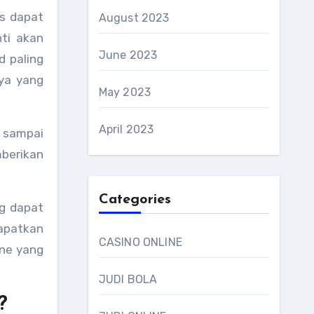
s dapat
August 2023
ti akan
June 2023
d paling
nya yang
May 2023
April 2023
 sampai
berikan
Categories
ng dapat
dapatkan
CASINO ONLINE
ine yang
JUDI BOLA
?