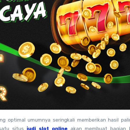
satu situs
judi slot online
akan membuat bagian 