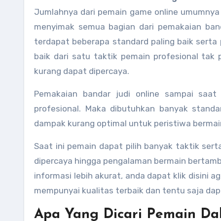
Jumlahnya dari pemain game online umumnya t
menyimak semua bagian dari pemakaian banda
terdapat beberapa standard paling baik serta 
baik dari satu taktik pemain profesional tak
kurang dapat dipercaya.
Pemakaian bandar judi online sampai saat
profesional. Maka dibutuhkan banyak stand
dampak kurang optimal untuk peristiwa berma
Saat ini pemain dapat pilih banyak taktik se
dipercaya hingga pengalaman bermain bertamb
informasi lebih akurat, anda dapat klik disini a
mempunyai kualitas terbaik dan tentu saja dap
Apa Yang Dicari Pemain Dala