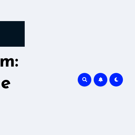
om:
ne