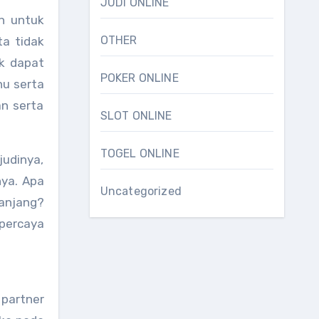
JUDI ONLINE
n untuk
OTHER
a tidak
k dapat
POKER ONLINE
hu serta
an serta
SLOT ONLINE
TOGEL ONLINE
udinya,
ya. Apa
Uncategorized
anjang?
rpercaya
 partner