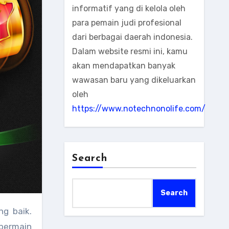
informatif yang di kelola oleh
para pemain judi profesional
dari berbagai daerah indonesia.
Dalam website resmi ini, kamu
akan mendapatkan banyak
wawasan baru yang dikeluarkan
oleh
https://www.notechnonolife.com/
Search
Search
bermain