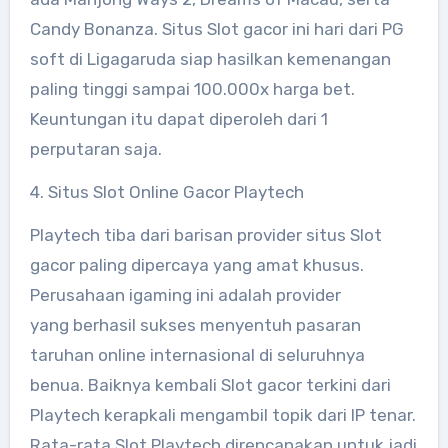
Candy Bonanza. Situs Slot gacor ini hari dari PG
soft di Ligagaruda siap hasilkan kemenangan
paling tinggi sampai 100.000x harga bet.
Keuntungan itu dapat diperoleh dari 1
perputaran saja.
4. Situs Slot Online Gacor Playtech
Playtech tiba dari barisan provider situs Slot
gacor paling dipercaya yang amat khusus.
Perusahaan igaming ini adalah provider
yang berhasil sukses menyentuh pasaran
taruhan online internasional di seluruhnya
benua. Baiknya kembali Slot gacor terkini dari
Playtech kerapkali mengambil topik dari IP tenar.
Rata-rata Slot Playtech direncanakan untuk jadi