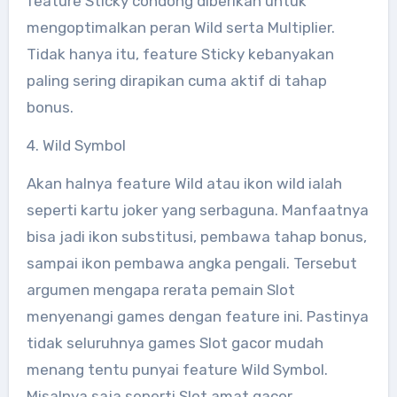
feature Sticky condong diberikan untuk
mengoptimalkan peran Wild serta Multiplier.
Tidak hanya itu, feature Sticky kebanyakan
paling sering dirapikan cuma aktif di tahap
bonus.
4. Wild Symbol
Akan halnya feature Wild atau ikon wild ialah
seperti kartu joker yang serbaguna. Manfaatnya
bisa jadi ikon substitusi, pembawa tahap bonus,
sampai ikon pembawa angka pengali. Tersebut
argumen mengapa rerata pemain Slot
menyenangi games dengan feature ini. Pastinya
tidak seluruhnya games Slot gacor mudah
menang tentu punyai feature Wild Symbol.
Misalnya saja seperti Slot amat gacor