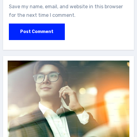
Save my name, email, and website in this browser
for the next time I comment.