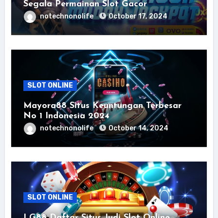
Segala Permainan Slot Gacor
notechnonolife
October 17, 2024
SLOT ONLINE
Mayora88 Situs Keuntungan Terbesar
No 1 Indonesia 2024
notechnonolife
October 14, 2024
SLOT ONLINE
LG88 Daftar Situs Judi Slot Online