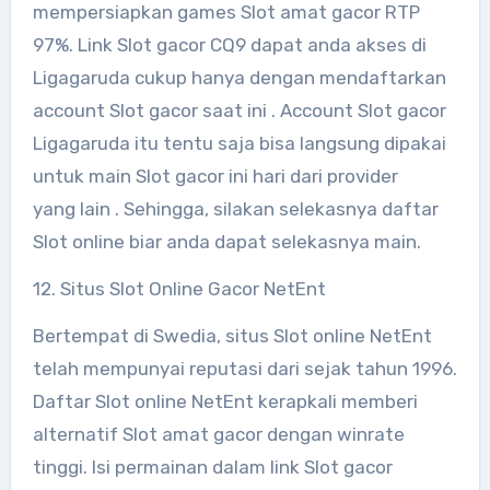
mempersiapkan games Slot amat gacor RTP
97%. Link Slot gacor CQ9 dapat anda akses di
Ligagaruda cukup hanya dengan mendaftarkan
account Slot gacor saat ini . Account Slot gacor
Ligagaruda itu tentu saja bisa langsung dipakai
untuk main Slot gacor ini hari dari provider
yang lain . Sehingga, silakan selekasnya daftar
Slot online biar anda dapat selekasnya main.
12. Situs Slot Online Gacor NetEnt
Bertempat di Swedia, situs Slot online NetEnt
telah mempunyai reputasi dari sejak tahun 1996.
Daftar Slot online NetEnt kerapkali memberi
alternatif Slot amat gacor dengan winrate
tinggi. Isi permainan dalam link Slot gacor