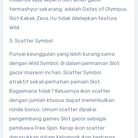
termashyur sekarang, adalah Gates of Olympus.
Slot Kakek Zeus itu tidak dilelepkan feature
Wild.
5. Scatter Symbol
Punyai keunggulan yang lebih kurang sama
dengan Wild Symbol, di dalam permainan Slot
gacor maxwin ini hari, Scatter Symbol
atraktif sekali perhatian pemain Slot.
Bagaimana tidak? Keluarnya ikon scatter
dengan jumlah khusus dapat menimbulkan
ronde bonus. Umum scatter dipakai
pengembang games Slot gacor sebagai
pembawa Free Spin. Kerap ikon scatter
dimasukkan dalam kelompok ikon berharga