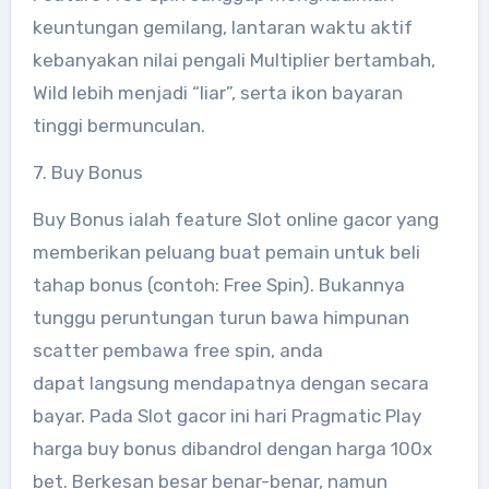
keuntungan gemilang, lantaran waktu aktif
kebanyakan nilai pengali Multiplier bertambah,
Wild lebih menjadi “liar”, serta ikon bayaran
tinggi bermunculan.
7. Buy Bonus
Buy Bonus ialah feature Slot online gacor yang
memberikan peluang buat pemain untuk beli
tahap bonus (contoh: Free Spin). Bukannya
tunggu peruntungan turun bawa himpunan
scatter pembawa free spin, anda
dapat langsung mendapatnya dengan secara
bayar. Pada Slot gacor ini hari Pragmatic Play
harga buy bonus dibandrol dengan harga 100x
bet. Berkesan besar benar-benar, namun