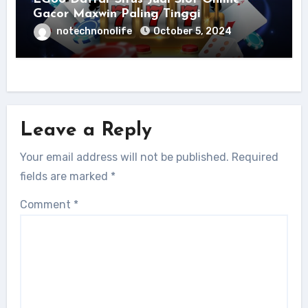
Gacor Maxwin Paling Tinggi
notechnonolife
October 5, 2024
Leave a Reply
Your email address will not be published.
Required
fields are marked
*
Comment
*