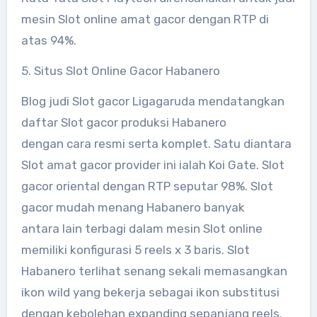
mesin Slot online amat gacor dengan RTP di
atas 94%.
5. Situs Slot Online Gacor Habanero
Blog judi Slot gacor Ligagaruda mendatangkan
daftar Slot gacor produksi Habanero
dengan cara resmi serta komplet. Satu diantara
Slot amat gacor provider ini ialah Koi Gate. Slot
gacor oriental dengan RTP seputar 98%. Slot
gacor mudah menang Habanero banyak
antara lain terbagi dalam mesin Slot online
memiliki konfigurasi 5 reels x 3 baris. Slot
Habanero terlihat senang sekali memasangkan
ikon wild yang bekerja sebagai ikon substitusi
dengan kebolehan expanding sepanjang reels.