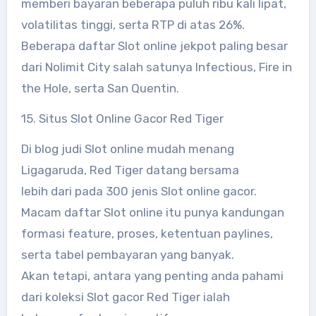
memberi bayaran beberapa puluh ribu kali lipat,
volatilitas tinggi, serta RTP di atas 26%.
Beberapa daftar Slot online jekpot paling besar
dari Nolimit City salah satunya Infectious, Fire in
the Hole, serta San Quentin.
15. Situs Slot Online Gacor Red Tiger
Di blog judi Slot online mudah menang
Ligagaruda, Red Tiger datang bersama
lebih dari pada 300 jenis Slot online gacor.
Macam daftar Slot online itu punya kandungan
formasi feature, proses, ketentuan paylines,
serta tabel pembayaran yang banyak.
Akan tetapi, antara yang penting anda pahami
dari koleksi Slot gacor Red Tiger ialah