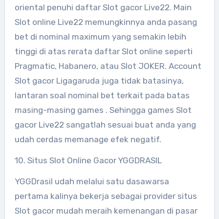
oriental penuhi daftar Slot gacor Live22. Main
Slot online Live22 memungkinnya anda pasang
bet di nominal maximum yang semakin lebih
tinggi di atas rerata daftar Slot online seperti
Pragmatic, Habanero, atau Slot JOKER. Account
Slot gacor Ligagaruda juga tidak batasinya,
lantaran soal nominal bet terkait pada batas
masing-masing games . Sehingga games Slot
gacor Live22 sangatlah sesuai buat anda yang
udah cerdas memanage efek negatif.
10. Situs Slot Online Gacor YGGDRASIL
YGGDrasil udah melalui satu dasawarsa
pertama kalinya bekerja sebagai provider situs
Slot gacor mudah meraih kemenangan di pasar