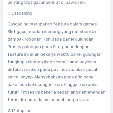
penting Slot gacor berikut di bawah ini.
1. Cascading
Cascading merupakan feature dalam games
Slot gacor mudah menang yang membentuk
dampak robohan ikon pada panel gulungan.
Proses gulungan pada Slot gacor dengan
feature ini akan bekerja waktu panel gulungan
tangkap keluaran ikon sesuai sama paylines.
Setelah itu ikon pada paylines itu akan pecah
serta lenyap. Menyebabkan pada grid panel
bakal ada kekosongan ikon, hingga ikon anyar
turun. Proses ini bekerja sepanjang kemenangan
terus diterima dalam sebuah perputaran.
2. Multiplier