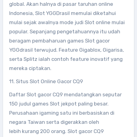
global. Akan halnya di pasar taruhan online
Indonesia, Slot YGGDrasil memulai diketahui
mulai sejak awalnya mode judi Slot online mulai
popular. Sepanjang pengetahuannya itu udah
beragam pembaharuan games Slot gacor
YGGdrasil terwujud. Feature Gigablox, Gigarisa,
serta Splitz ialah contoh feature inovatif yang
mereka ciptakan.
11. Situs Slot Online Gacor CQ9
Daftar Slot gacor CQ9 mendatangkan seputar
150 judul games Slot jekpot paling besar.
Perusahaan igaming satu ini berbasiskan di
negara Taiwan serta digerakkan oleh
lebih kurang 200 orang. Slot gacor CQ9