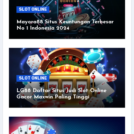
SLOT ONLINE
Mayora88 Situs Keuntungan Terbesar
No 1 Indonesia 2024
SLOT ONLINE
LG88 Daftar Situs Judi Slot Online
Gacor Maxwin Paling Tinggi