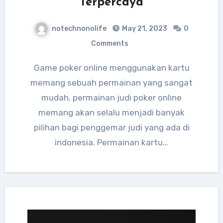
Terpercaya
notechnonolife
May 21, 2023
0
Comments
Game poker online menggunakan kartu
memang sebuah permainan yang sangat
mudah, permainan judi poker online
memang akan selalu menjadi banyak
pilihan bagi penggemar judi yang ada di
indonesia. Permainan kartu…