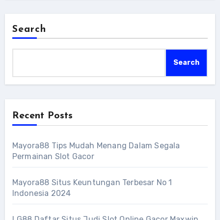
Search
Search
Recent Posts
Mayora88 Tips Mudah Menang Dalam Segala
Permainan Slot Gacor
Mayora88 Situs Keuntungan Terbesar No 1
Indonesia 2024
LG88 Daftar Situs Judi Slot Online Gacor Maxwin