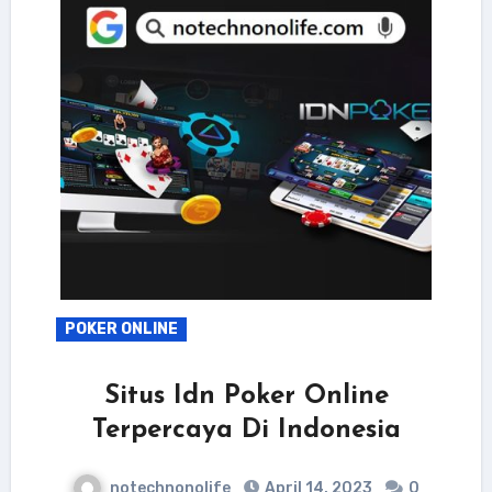
POKER ONLINE
Situs Idn Poker Online
Terpercaya Di Indonesia
notechnonolife
April 14, 2023
0