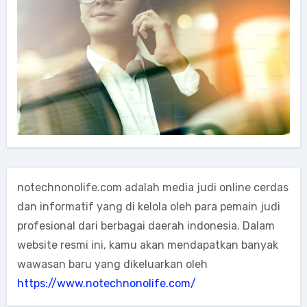
notechnonolife.com adalah media judi online cerdas
dan informatif yang di kelola oleh para pemain judi
profesional dari berbagai daerah indonesia. Dalam
website resmi ini, kamu akan mendapatkan banyak
wawasan baru yang dikeluarkan oleh
https://www.notechnonolife.com/