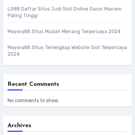
LG88 Daftar Situs Judi Slot Online Gacor Maxwin
Paling Tinggi
Mayora88 Situs Mudah Menang Terpercaya 2024
Mayora88 Situs Terlengkap Website Slot Terpercaya
2024
Recent Comments
No comments to show.
Archives