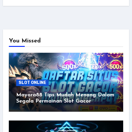
You Missed
SLOT ONLINE
Mayora88 Tips Mudah Menang Dalam
Segala Permainan Slot Gacor