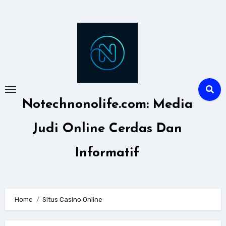
Skip
to
content
Notechnonolife.com: Media
Judi Online Cerdas Dan
Informatif
Home
Situs Casino Online