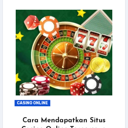
CASINO ONLINE
Cara Mendapatkan Situs