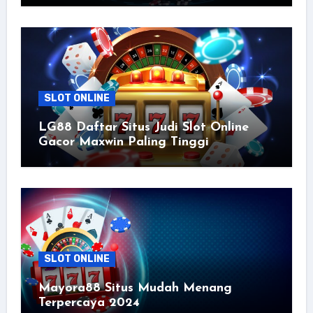
SLOT ONLINE
LG88 Daftar Situs Judi Slot Online
Gacor Maxwin Paling Tinggi
SLOT ONLINE
Mayora88 Situs Mudah Menang
Terpercaya 2024