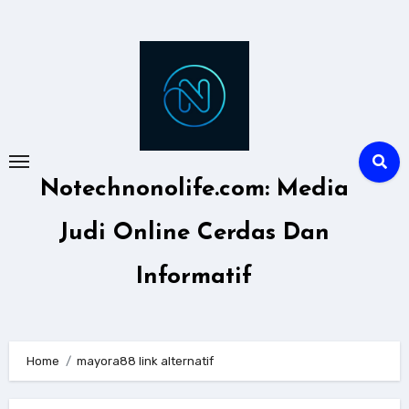
Skip
to
content
Notechnonolife.com: Media
Judi Online Cerdas Dan
Informatif
Home
mayora88 link alternatif