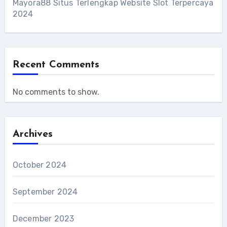
Mayora88 Situs Terlengkap Website Slot Terpercaya
2024
Recent Comments
No comments to show.
Archives
October 2024
September 2024
December 2023