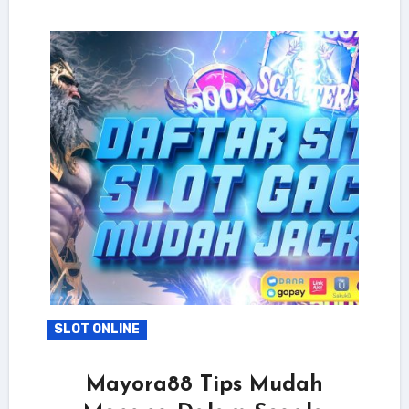
SLOT ONLINE
Mayora88 Tips Mudah