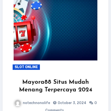
SLOT ONLINE
Mayora88 Situs Mudah
Menang Terpercaya 2024
notechnonolife
October 3, 2024
0
Comments