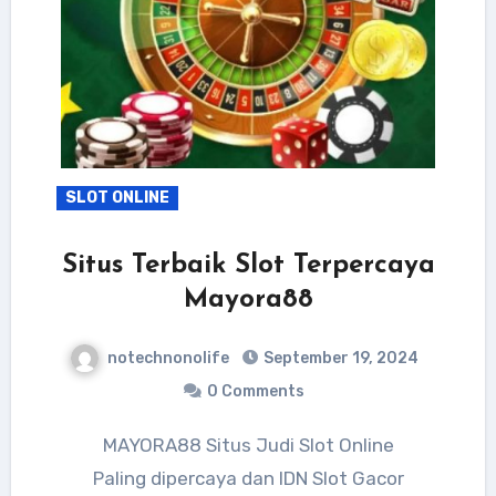
SLOT ONLINE
Situs Terbaik Slot Terpercaya
Mayora88
notechnonolife
September 19, 2024
0 Comments
MAYORA88 Situs Judi Slot Online
Paling dipercaya dan IDN Slot Gacor