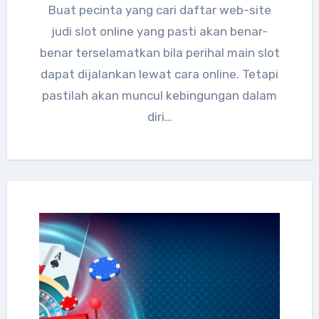
Buat pecinta yang cari daftar web-site
judi slot online yang pasti akan benar-
benar terselamatkan bila perihal main slot
dapat dijalankan lewat cara online. Tetapi
pastilah akan muncul kebingungan dalam
diri…