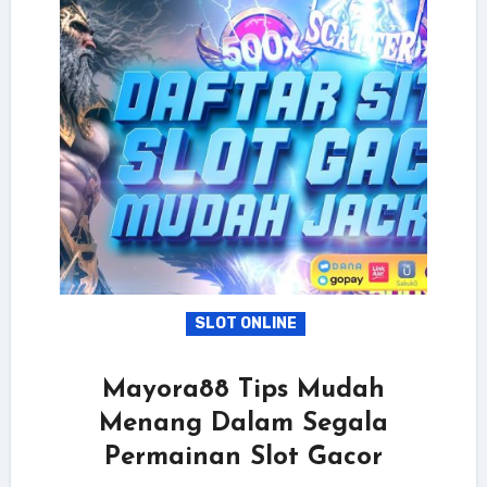
SLOT ONLINE
Mayora88 Tips Mudah
Menang Dalam Segala
Permainan Slot Gacor