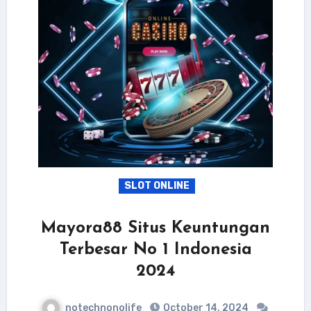
SLOT ONLINE
Mayora88 Situs Keuntungan
Terbesar No 1 Indonesia
2024
notechnonolife
October 14, 2024