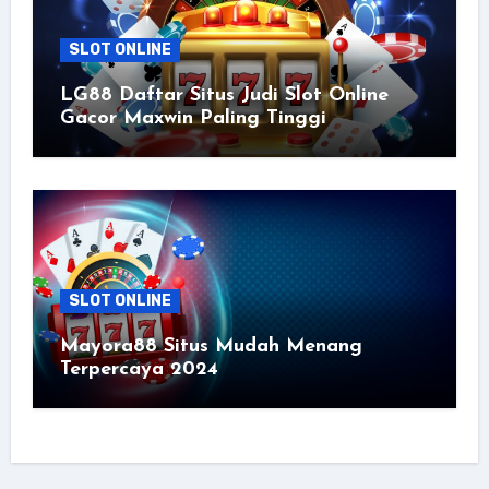
SLOT ONLINE
LG88 Daftar Situs Judi Slot Online
Gacor Maxwin Paling Tinggi
SLOT ONLINE
Mayora88 Situs Mudah Menang
Terpercaya 2024