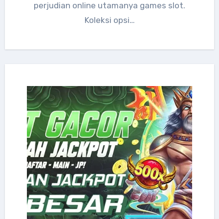
perjudian online utamanya games slot.
Koleksi opsi…