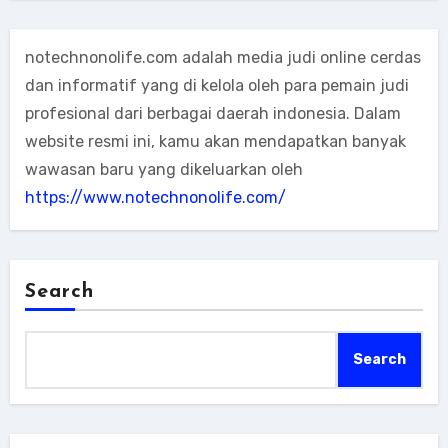
notechnonolife.com adalah media judi online cerdas
dan informatif yang di kelola oleh para pemain judi
profesional dari berbagai daerah indonesia. Dalam
website resmi ini, kamu akan mendapatkan banyak
wawasan baru yang dikeluarkan oleh
https://www.notechnonolife.com/
Search
Search