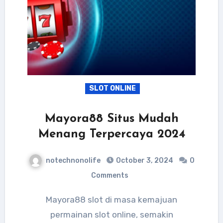
SLOT ONLINE
Mayora88 Situs Mudah
Menang Terpercaya 2024
notechnonolife
October 3, 2024
0
Comments
Mayora88 slot di masa kemajuan
permainan slot online, semakin