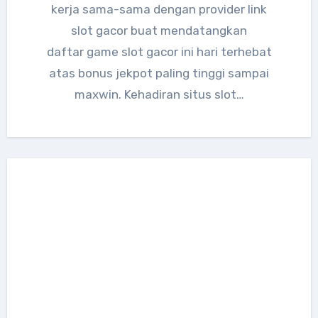
kerja sama-sama dengan provider link
slot gacor buat mendatangkan
daftar game slot gacor ini hari terhebat
atas bonus jekpot paling tinggi sampai
maxwin. Kehadiran situs slot…