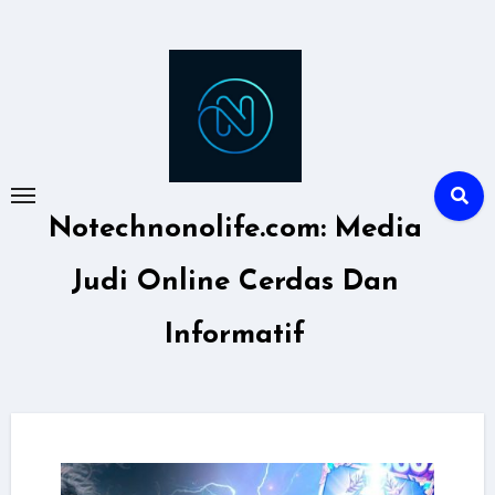
Skip
to
content
Notechnonolife.com: Media
Judi Online Cerdas Dan
Informatif