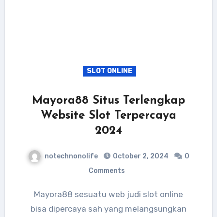
SLOT ONLINE
Mayora88 Situs Terlengkap
Website Slot Terpercaya
2024
notechnonolife
October 2, 2024
0
Comments
Mayora88 sesuatu web judi slot online
bisa dipercaya sah yang melangsungkan