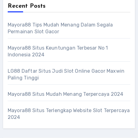
Recent Posts
Mayora88 Tips Mudah Menang Dalam Segala
Permainan Slot Gacor
Mayora88 Situs Keuntungan Terbesar No 1
Indonesia 2024
LG88 Daftar Situs Judi Slot Online Gacor Maxwin
Paling Tinggi
Mayora88 Situs Mudah Menang Terpercaya 2024
Mayora88 Situs Terlengkap Website Slot Terpercaya
2024